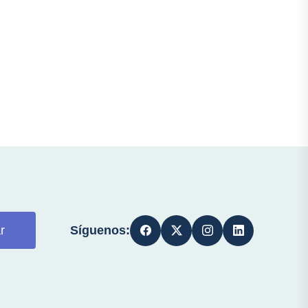
Síguenos:
r