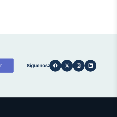
Síguenos:
r